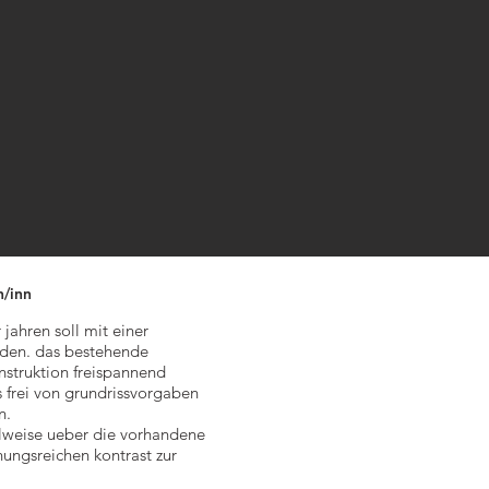
n/inn
ahren soll mit einer
den. das bestehende
nstruktion freispannend
frei von grundrissvorgaben
n.
eilweise ueber die vorhandene
ungsreichen kontrast zur